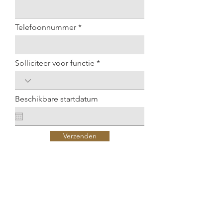
e
d
Telefoonnummer
Solliciteer voor functie
Beschikbare startdatum
Verzenden