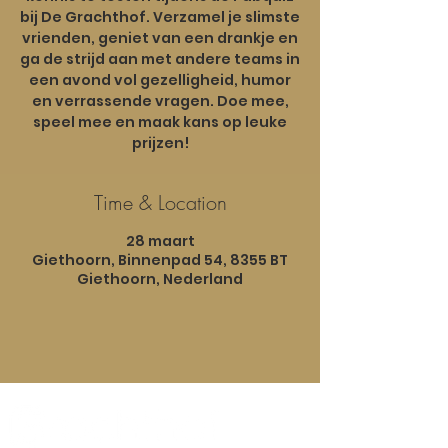
bij De Grachthof. Verzamel je slimste
vrienden, geniet van een drankje en
ga de strijd aan met andere teams in
een avond vol gezelligheid, humor
en verrassende vragen. Doe mee,
speel mee en maak kans op leuke
Time & Location
28 maart
Giethoorn, Binnenpad 54, 8355 BT
Giethoorn, Nederland