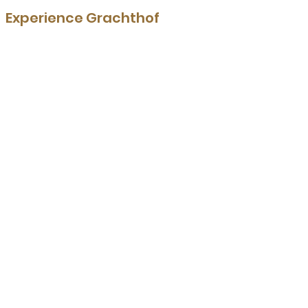
Experience Grachthof
Restaurant
Menu
Boat rental
Canal cruise
E-choppers
Parking
Groups
Deals
Weddings
Events
Our Boats
Sloops
Whisper boats
Canoes