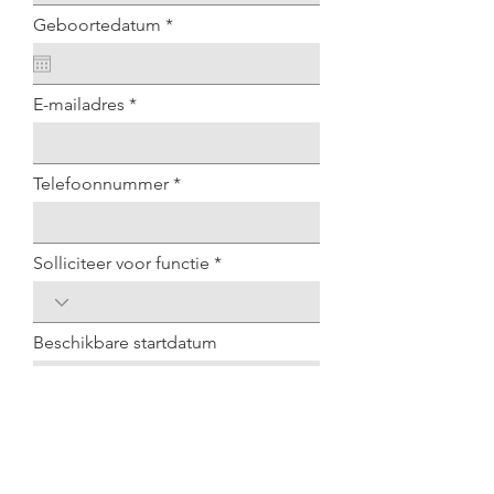
r
Geboortedatum
*
e
q
u
i
E-mailadres
r
e
d
Telefoonnummer
Solliciteer voor functie
Beschikbare startdatum
Verzenden