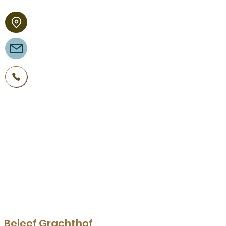
Binnenpad 54
8355 BT Giethoorn
reserveren@grachthof.nl
+31 521361270
Maandag 10:00 - 21:30
Dinsdag 10:00 - 21:30
Woensdag 10:00 - 21:30
Donderdag 10:00 - 21:30
Vrijdag 10:00 - 21:30
Zaterdag 10:00 - 21:30
Zondag 10:00 - 21:30
De aanvang van het diner is uiterlijk om
20:00 uur.
Beleef Grachthof