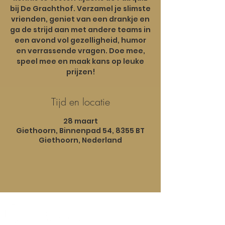
bij De Grachthof. Verzamel je slimste
vrienden, geniet van een drankje en
ga de strijd aan met andere teams in
een avond vol gezelligheid, humor
en verrassende vragen. Doe mee,
speel mee en maak kans op leuke
Tijd en locatie
28 maart
Giethoorn, Binnenpad 54, 8355 BT
Giethoorn, Nederland