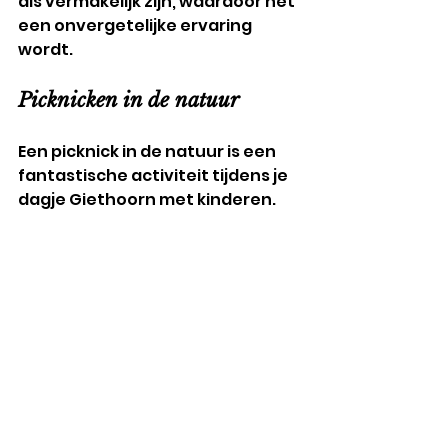
als vermakelijk zijn, waardoor het 
een onvergetelijke ervaring 
wordt.
Picknicken in de natuur
Een picknick in de natuur is een 
fantastische activiteit tijdens je 
dagje Giethoorn met kinderen. 
Zoek een mooi plekje aan het 
water of in het Nationaal Park 
Weerribben-Wieden en geniet 
van een heerlijke lunch in de 
buitenlucht. Het is een 
ontspannen manier om even tot 
rust te komen en te genieten van 
de omgeving.
Bezoek aan Museum De Oude 