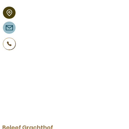
Binnenpad 54
8355 BT Giethoorn
reserveren@grachthof.nl
+31 521361270
Maandag 10:00 - 21:30
Dinsdag 10:00 - 21:30
Woensdag 10:00 - 21:30
Donderdag 10:00 - 21:30
Vrijdag 10:00 - 21:30
Zaterdag 10:00 - 21:30
Zondag 10:00 - 21:30
De aanvang van het diner is uiterlijk om
20:00 uur.
Beleef Grachthof