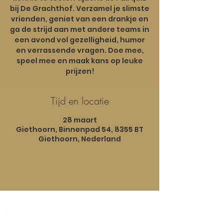
bij De Grachthof. Verzamel je slimste
vrienden, geniet van een drankje en
ga de strijd aan met andere teams in
een avond vol gezelligheid, humor
en verrassende vragen. Doe mee,
speel mee en maak kans op leuke
Tijd en locatie
28 maart
Giethoorn, Binnenpad 54, 8355 BT
Giethoorn, Nederland