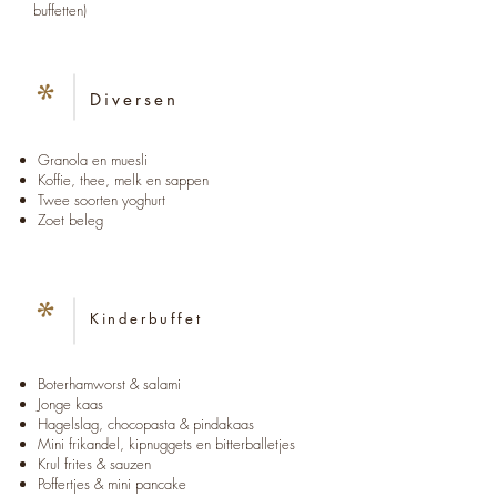
buffetten)
*
Diversen
Granola en muesli
Koffie, thee, melk en sappen
Twee soorten yoghurt
Zoet beleg
*
Kinderbuffet
Boterhamworst & salami
Jonge kaas
Hagelslag, chocopasta & pindakaas
Mini frikandel, kipnuggets en bitterballetjes
Krul frites & sauzen
Poffertjes & mini pancake