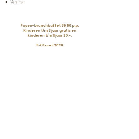
Vers fruit
Pasen-brunchbuffet 39,50 p.p.
Kinderen t/m 3 jaar gratis en
kinderen t/m 11 jaar 20,-.
5 & 6 april 2026
Inloop tussen 10:30 en 11:00.
11:00 aanvang buffet.
Reserveren: Komt u er online
niet uit bel ons dan:
0521-361270
Reserveren Pasen-brunchbuffet