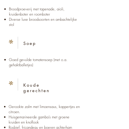
Broodproeverij met tapenade, aioli,
kruidenboter en roomboter
Diverse luxe broodsoorten en ambachtelijke
stol
*
Soep
Goed gevulde tomatensoep (met o.a.
gehaktballetjes)
*
Koude
gerechten
Gerookte zalm met limoensaus, kappertjes en
citroen.
Huisgemarineerde gamba’s met groene
kruiden en knoflook
Rosbief, fricandeau en boeren achterham