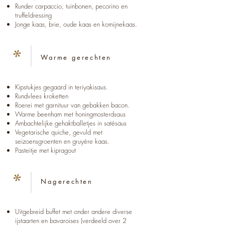
Runder carpaccio, tuinbonen, pecorino en
truffeldressing
Jonge kaas, brie, oude kaas en komijnekaas.
*
Warme gerechten
Kipstukjes gegaard in teriyakisaus.
Rundvlees kroketten
Roerei met garnituur van gebakken bacon.
Warme beenham met honingmosterdsaus
Ambachtelijke gehaktballetjes in satésaus
Vegetarische quiche, gevuld met
seizoensgroenten en gruyère kaas.
Pasteitje met kipragout
*
Nagerechten
Uitgebreid buffet met onder andere diverse
ijstaarten en bavaroises (verdeeld over 2